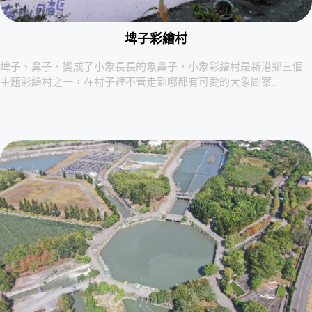
埤子彩繪村
埤子、鼻子、變成了小象長長的象鼻子，小象彩繪村是新港鄉三個
主題彩繪村之一，在村子裡不管走到哪都有可愛的大象圖案…