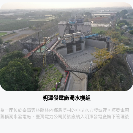
明潭發電廠濁水機組
為一座位於臺灣雲林縣林內鄉烏塗村的小型水力發電廠。該發電廠
舊稱濁水發電廠，臺灣電力公司將該廠納入明潭發電廠旗下管理後…