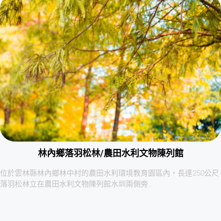
林內鄉落羽松林/農田水利文物陳列館
位於雲林縣林內鄉林中村的農田水利環境教育園區內，長達250公尺
落羽松林立在農田水利文物陳列館水圳兩側旁…