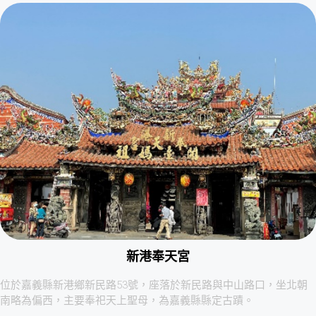
新港奉天宮
位於嘉義縣新港鄉新民路53號，座落於新民路與中山路口，坐北朝
南略為偏西，主要奉祀天上聖母，為嘉義縣縣定古蹟。