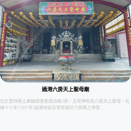
過港六房天上聖母廟
位於雲林縣土庫鎮越港里成功路3號，主祀神明為六房天上聖母，光
緒十七年(1891年)過港地區信眾有感於六房媽之神恩…