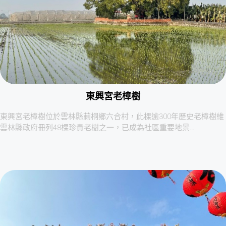
東興宮老樟樹
東興宮老樟樹位於雲林縣莿桐鄉六合村，此棵逾300年歷史老樟樹維
雲林縣政府冊列48棵珍貴老樹之一，已成為社區重要地景…