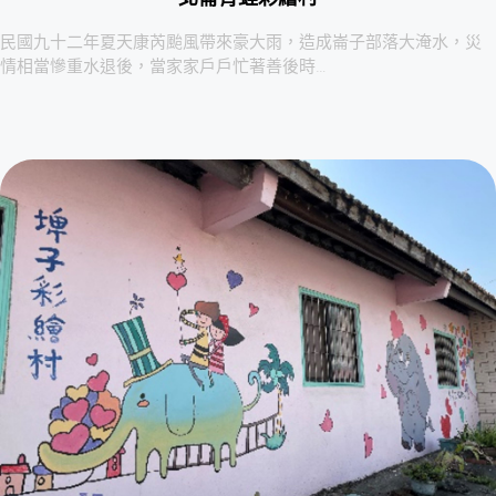
民國九十二年夏天康芮颱風帶來豪大雨，造成崙子部落大淹水，災
情相當慘重水退後，當家家戶戶忙著善後時…