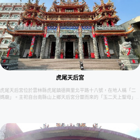
虎尾天后宮
虎尾天后宮位於雲林縣虎尾鎮德興里北平路十八號，在地人稱「二
媽廟」。主祀自台南縣山上鄉天后宮分靈而來的「玉二天上聖母」…